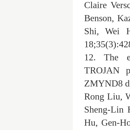
Claire Ver
Benson, Ka
Shi, Wei 
18;35(3):4
12. The e
TROJAN pro
ZMYND8 deg
Rong Liu, W
Sheng-Lin 
Hu, Gen-Ho