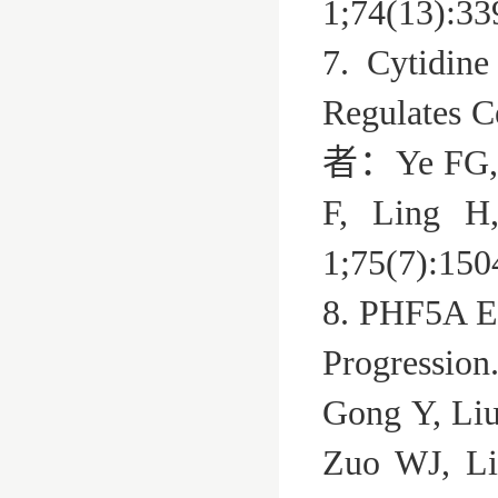
1;74(13):3
7. Cytidin
Regulates C
者：Ye FG, S
F, Ling H
1;75(7):15
8. PHF5A Ep
Progressi
Gong Y, Li
Zuo WJ, Li