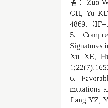
者：Zuo WJ, 
GH, Yu KD,
4869.（IF=
5. Compreh
Signatures 
Xu XE, Hu
1;22(7):16
6. Favora
mutations 
Jiang YZ, 