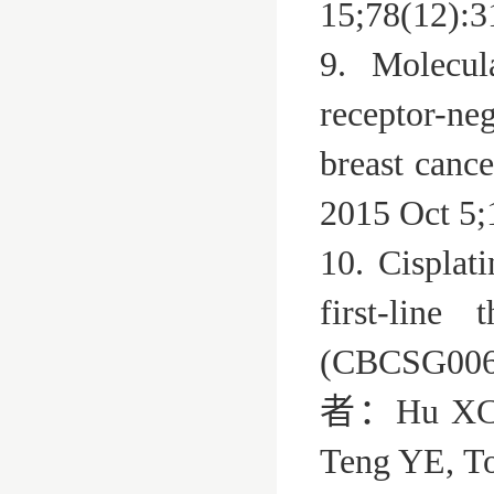
15;78(12):
9. Molecul
receptor-ne
breast can
2015 Oct 5
10. Cisplat
first-line
(CBCSG006):
者：Hu XC, Z
Teng YE, T