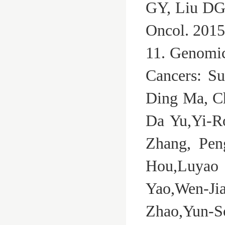
GY, Liu DG,
Oncol. 201
11. Genomic
Cancers: S
Ding Ma, Ch
Da Yu,Yi-R
Zhang, Pen
Hou,Luyao
Yao,Wen-J
Zhao,Yun-S