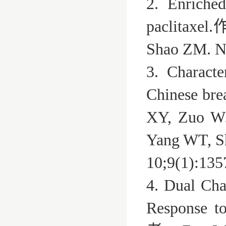
2. Enriche
paclitaxel
Shao ZM. 
3. Charact
Chinese br
XY, Zuo WJ
Yang WT, S
10;9(1):13
4. Dual Cha
Response t