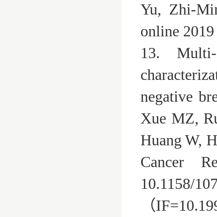
Yu, Zhi-Mi
online 201
13. Multi-
characteriz
negative b
Xue MZ, Ru
Huang W, Hu
Cancer Re
10.1158/1
（IF=10.1